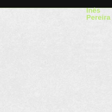
Inês
Pereira
Instrutora de
Sala de
musculação,
Instrutora
Aulas de
grupo e
Personal
trainer