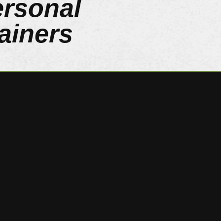
rsonal
ainers