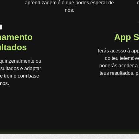
aprendizagem é o que podes esperar de
o
nós.
amento
App 
ltados
Terás acesso à ap
do teu telemóve
uinzenalmente ou
poderás aceder a
sultados e adaptar
teus resultados, p
 e treino com base
mos.